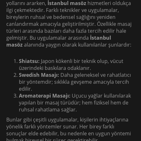
yollarını ararken,
İstanbul masöz
hizmetleri oldukça
ilgi çekmektedir. Farklı teknikler ve uygulamalar,
bireylerin ruhsal ve bedensel sağlığını yeniden
canlandırmak amacıyla geliştirilmiştir. Özellikle masaj
türleri arasında bazıları daha fazla tercih edilir hale
gelmiştir. Bu uygulamalar arasında
İstanbul
masöz
alanında yaygın olarak kullanılanlar şunlardır:
Shiatsu:
Japon kökenli bir teknik olup, vücut
üzerindeki baskılara odaklanır.
Swedish Masajı:
Daha geleneksel ve rahatlatıcı
bir yöntemdir; sıklıkla gevşeme amacıyla tercih
edilir.
Aromaterapi Masajı:
Uçucu yağlar kullanılarak
yapılan bir masaj türüdür; hem fiziksel hem de
ruhsal rahatlama sağlar.
Bunlar gibi çeşitli uygulamalar, kişilerin ihtiyaçlarına
yönelik farklı yöntemler sunar. Her birey farklı
sonuçlar elde edebilir, bu nedenle en uygun yöntemi
bulmak bireysel bir süreç gerektirebilir.