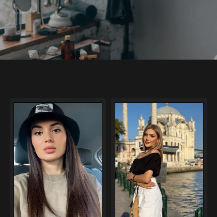
Masöz deniz
Masöz didem
0