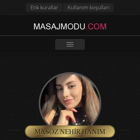
Etik kurallar
Kullanım koşulları
Toggle
navigation
MASÖZ NEHIR HANIM