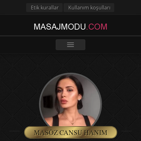
Etik kurallar
Kullanım koşulları
Toggle
navigation
MASÖZ CANSU HANIM