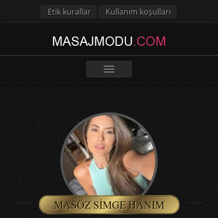
Etik kurallar
Kullanım koşulları
Toggle
navigation
MASÖZ SIMGE HANIM