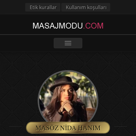
Etik kurallar
Kullanım koşulları
Toggle
navigation
MASÖZ NIDA HANIM