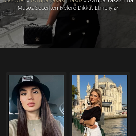
Masözler
»
Avrupa yakası masöz
»
Avrupa Yakası’nda
Masöz Seçerken Nelere Dikkat Etmeliyiz?
Masöz deniz
Masöz didem
0