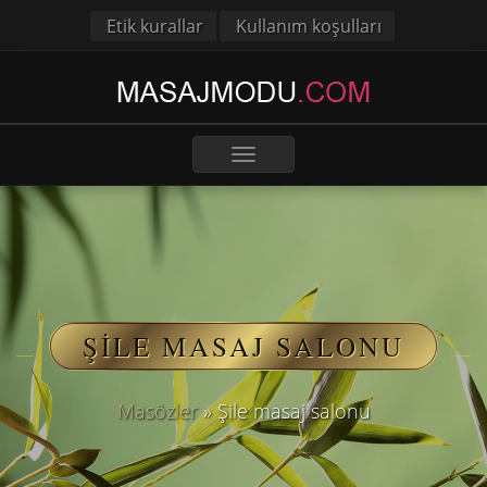
Etik kurallar
Kullanım koşulları
Toggle
navigation
ŞILE MASAJ SALONU
Masözler
»
Şile masaj salonu