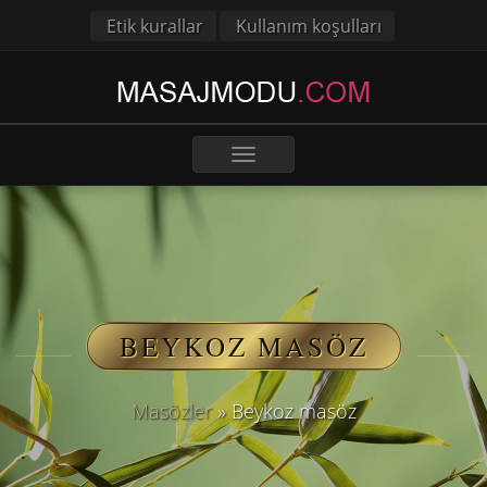
Etik kurallar
Kullanım koşulları
Toggle
navigation
BEYKOZ MASÖZ
Masözler
»
Beykoz masöz