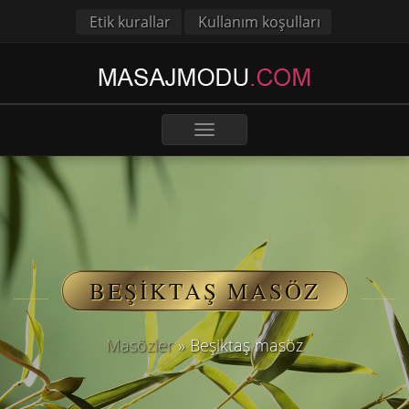
Etik kurallar
Kullanım koşulları
Toggle
navigation
BEŞIKTAŞ MASÖZ
Masözler
»
Beşiktaş masöz