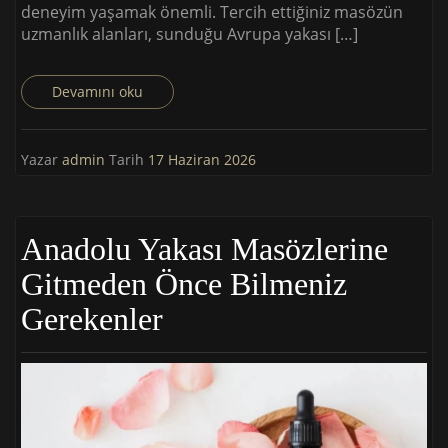
deneyim yaşamak önemli. Tercih ettiğiniz masözün
uzmanlık alanları, sunduğu Avrupa yakası […]
Devamını oku
Yazar
admin
Tarih
17 Haziran 2026
Anadolu Yakası Masözlerine
Gitmeden Önce Bilmeniz
Gerekenler