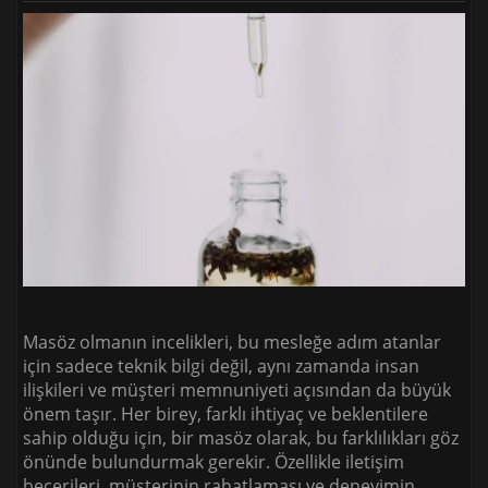
Masöz olmanın incelikleri, bu mesleğe adım atanlar
için sadece teknik bilgi değil, aynı zamanda insan
ilişkileri ve müşteri memnuniyeti açısından da büyük
önem taşır. Her birey, farklı ihtiyaç ve beklentilere
sahip olduğu için, bir masöz olarak, bu farklılıkları göz
önünde bulundurmak gerekir. Özellikle iletişim
becerileri, müşterinin rahatlaması ve deneyimin