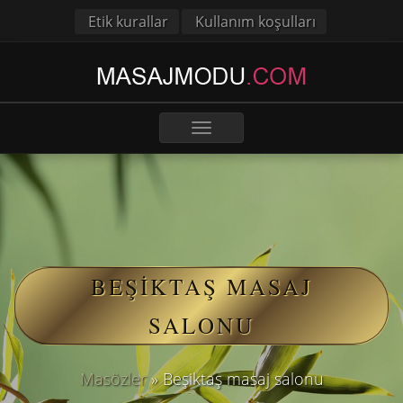
Etik kurallar
Kullanım koşulları
Toggle
navigation
BEŞIKTAŞ MASAJ
SALONU
Masözler
»
Beşiktaş masaj salonu