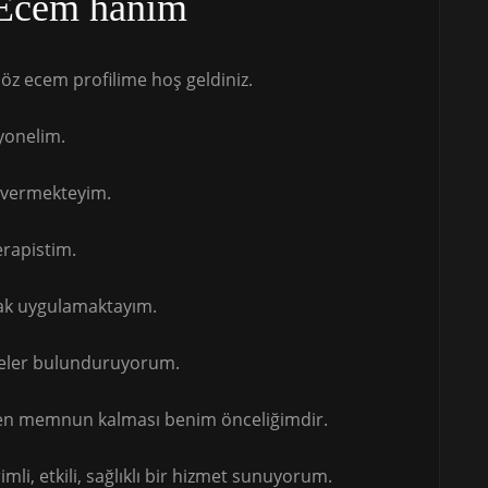
Ecem hanım
öz ecem profilime hoş geldiniz.
yonelim.
t vermekteyim.
erapistim.
larak uygulamaktayım.
emeler bulunduruyorum.
tten memnun kalması benim önceliğimdir.
imli, etkili, sağlıklı bir hizmet sunuyorum.