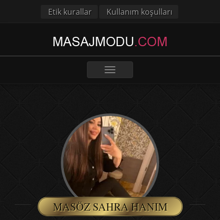
Etik kurallar
Kullanım koşulları
Toggle
navigation
MASÖZ SAHRA HANIM