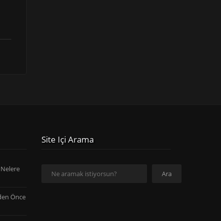
Site Içi Arama
Ara
 Nelere
Ara
den Önce