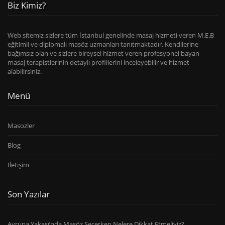
Biz Kimiz?
Web sitemiz sizlere tüm İstanbul genelinde masaj hizmeti veren M.E.B
eğitimli ve diplomalı masöz uzmanları tanıtmaktadır. Kendilerine
bağımsız olan ve sizlere bireysel hizmet veren profesyonel bayan
masaj terapistlerinin detaylı profillerini inceleyebilir ve hizmet
alabilirsiniz.
Menü
Masozler
Blog
İletişim
Son Yazılar
Avrupa Yakası’nda Masöz Seçerken Nelere Dikkat Etmeliyiz?