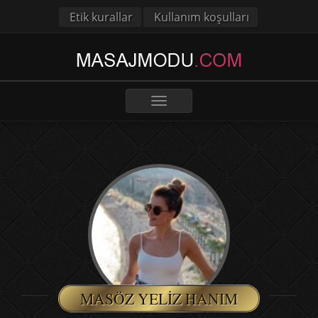
Etik kurallar
Kullanım koşulları
Toggle
navigation
MASÖZ YELIZ HANIM