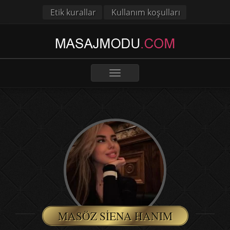
Etik kurallar
Kullanım koşulları
Toggle
navigation
MASÖZ SIENA HANIM