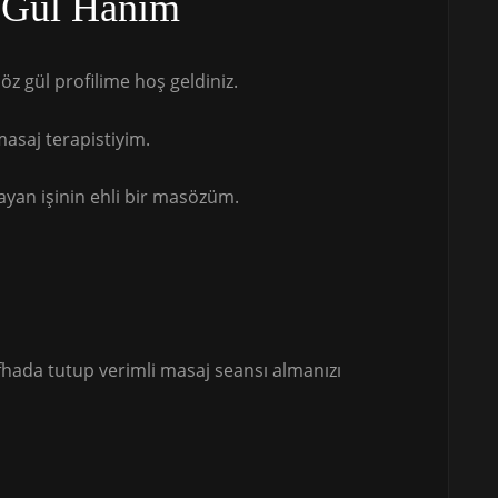
 Gül Hanım
z gül profilime hoş geldiniz.
asaj terapistiyim.
layan işinin ehli bir masözüm.
afhada tutup verimli masaj seansı almanızı