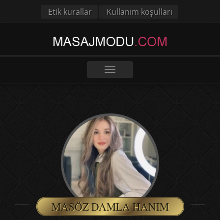
Etik kurallar
Kullanım koşulları
Toggle
navigation
MASÖZ DAMLA HANIM