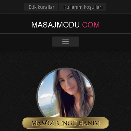
Etik kurallar
Kullanım koşulları
Toggle
navigation
MASÖZ BENGÜ HANIM