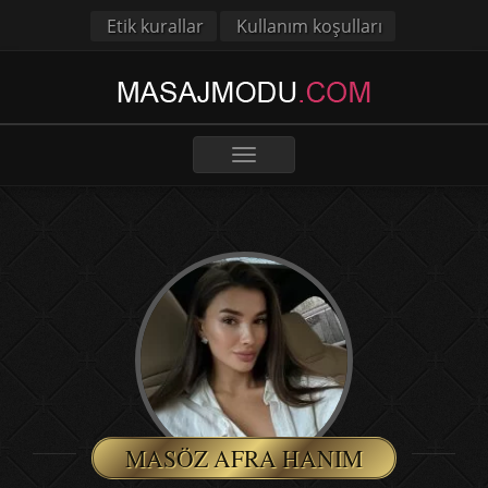
Etik kurallar
Kullanım koşulları
Toggle
navigation
MASÖZ AFRA HANIM