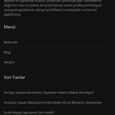
eğitimli ve diplomalı masöz uzmanları tanıtmaktadır. Kendilerine
bağımsız olan ve sizlere bireysel hizmet veren profesyonel bayan
masaj terapistlerinin detaylı profillerini inceleyebilir ve hizmet
alabilirsiniz.
Menü
Masozler
Blog
İletişim
Son Yazılar
Avrupa Yakası’nda Masöz Seçerken Nelere Dikkat Etmeliyiz?
Anadolu Yakası Masözlerine Gitmeden Önce Bilmeniz Gerekenler
Evde Masaj Yapmanın Sırrı Nedir?