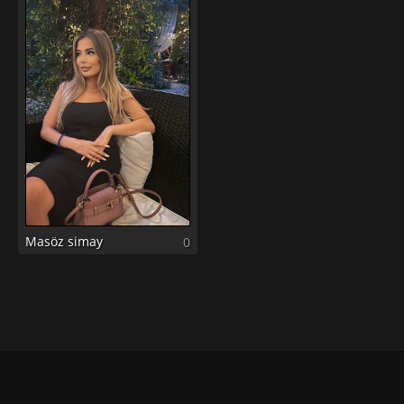
Masöz simay
0