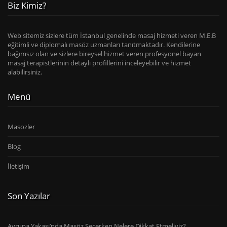
Biz Kimiz?
Web sitemiz sizlere tüm İstanbul genelinde masaj hizmeti veren M.E.B
eğitimli ve diplomalı masöz uzmanları tanıtmaktadır. Kendilerine
bağımsız olan ve sizlere bireysel hizmet veren profesyonel bayan
masaj terapistlerinin detaylı profillerini inceleyebilir ve hizmet
alabilirsiniz.
Menü
Masozler
Blog
İletişim
Son Yazılar
Avrupa Yakası’nda Masöz Seçerken Nelere Dikkat Etmeliyiz?