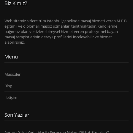
Biz Kimiz?
Web sitemiz sizlere tüm İstanbul genelinde masaj hizmeti veren M.E.B
eğitimli ve diplomalı masöz uzmanları tanıtmaktadır. Kendilerine
bağımsız olan ve sizlere bireysel hizmet veren profesyonel bayan
masaj terapistlerinin detaylı profillerini inceleyebilir ve hizmet
alabilirsiniz.
Menü
Masozler
Blog
İletişim
Son Yazılar
Avrupa Yakası’nda Masöz Seçerken Nelere Dikkat Etmeliyiz?