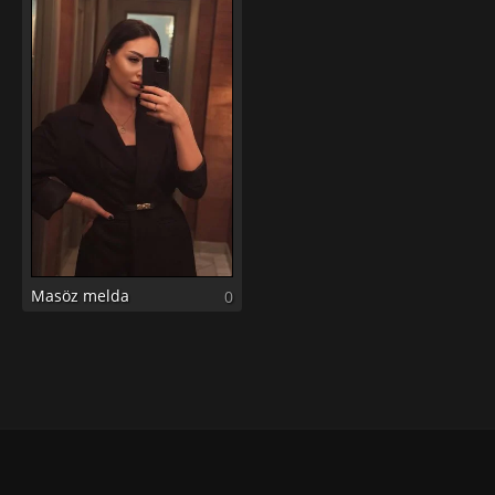
Masöz melda
0