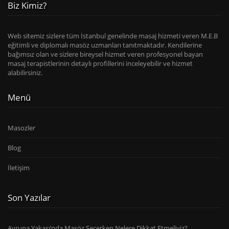
Biz Kimiz?
Web sitemiz sizlere tüm İstanbul genelinde masaj hizmeti veren M.E.B
eğitimli ve diplomalı masöz uzmanları tanıtmaktadır. Kendilerine
bağımsız olan ve sizlere bireysel hizmet veren profesyonel bayan
masaj terapistlerinin detaylı profillerini inceleyebilir ve hizmet
alabilirsiniz.
Menü
Masozler
Blog
İletişim
Son Yazılar
Avrupa Yakası’nda Masöz Seçerken Nelere Dikkat Etmeliyiz?