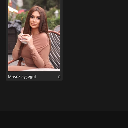
Masöz ayşegül
0