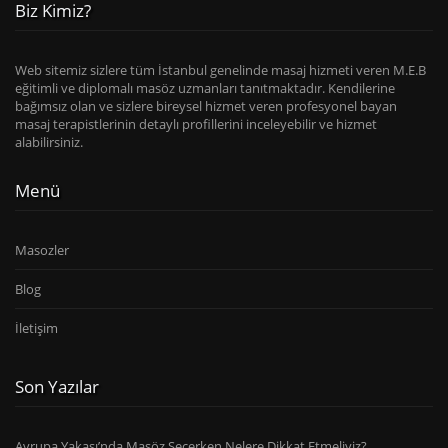
Biz Kimiz?
Web sitemiz sizlere tüm İstanbul genelinde masaj hizmeti veren M.E.B
eğitimli ve diplomalı masöz uzmanları tanıtmaktadır. Kendilerine
bağımsız olan ve sizlere bireysel hizmet veren profesyonel bayan
masaj terapistlerinin detaylı profillerini inceleyebilir ve hizmet
alabilirsiniz.
Menü
Masozler
Blog
İletişim
Son Yazılar
Avrupa Yakası’nda Masöz Seçerken Nelere Dikkat Etmeliyiz?