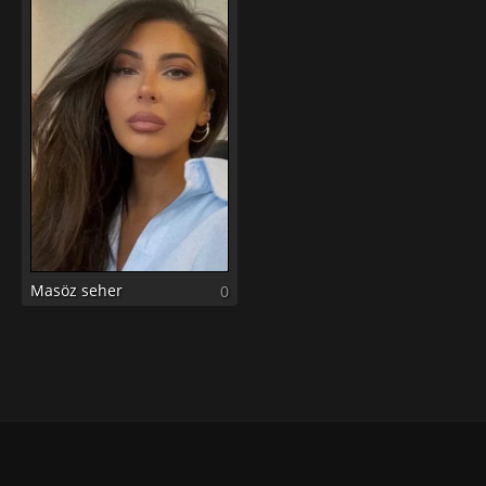
Masöz seher
0