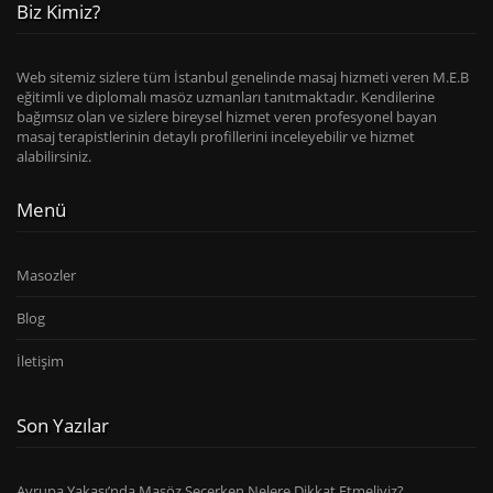
Biz Kimiz?
Web sitemiz sizlere tüm İstanbul genelinde masaj hizmeti veren M.E.B
eğitimli ve diplomalı masöz uzmanları tanıtmaktadır. Kendilerine
bağımsız olan ve sizlere bireysel hizmet veren profesyonel bayan
masaj terapistlerinin detaylı profillerini inceleyebilir ve hizmet
alabilirsiniz.
Menü
Masozler
Blog
İletişim
Son Yazılar
Avrupa Yakası’nda Masöz Seçerken Nelere Dikkat Etmeliyiz?