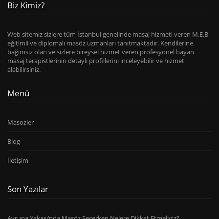
Biz Kimiz?
Web sitemiz sizlere tüm İstanbul genelinde masaj hizmeti veren M.E.B
eğitimli ve diplomalı masöz uzmanları tanıtmaktadır. Kendilerine
bağımsız olan ve sizlere bireysel hizmet veren profesyonel bayan
masaj terapistlerinin detaylı profillerini inceleyebilir ve hizmet
alabilirsiniz.
Menü
Masozler
Blog
İletişim
Son Yazılar
Avrupa Yakası’nda Masöz Seçerken Nelere Dikkat Etmeliyiz?