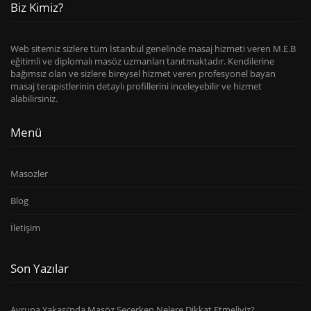
Biz Kimiz?
Web sitemiz sizlere tüm İstanbul genelinde masaj hizmeti veren M.E.B
eğitimli ve diplomalı masöz uzmanları tanıtmaktadır. Kendilerine
bağımsız olan ve sizlere bireysel hizmet veren profesyonel bayan
masaj terapistlerinin detaylı profillerini inceleyebilir ve hizmet
alabilirsiniz.
Menü
Masozler
Blog
İletişim
Son Yazılar
Avrupa Yakası’nda Masöz Seçerken Nelere Dikkat Etmeliyiz?