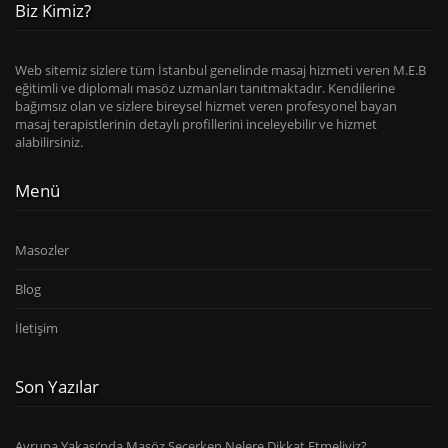
Biz Kimiz?
Web sitemiz sizlere tüm İstanbul genelinde masaj hizmeti veren M.E.B
eğitimli ve diplomalı masöz uzmanları tanıtmaktadır. Kendilerine
bağımsız olan ve sizlere bireysel hizmet veren profesyonel bayan
masaj terapistlerinin detaylı profillerini inceleyebilir ve hizmet
alabilirsiniz.
Menü
Masozler
Blog
İletişim
Son Yazılar
Avrupa Yakası’nda Masöz Seçerken Nelere Dikkat Etmeliyiz?